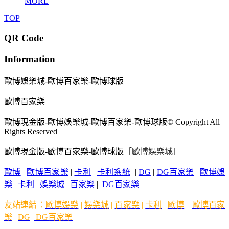
MORE
TOP
QR Code
Information
歐博娛樂城-歐博百家樂-歐博球版
歐博百家樂
歐博現金版-歐博娛樂城-歐博百家樂-歐博球版© Copyright All
Rights Reserved
歐博現金版-歐博百家樂-歐博球版［
歐博娛樂城
］
歐博
|
歐博百家樂
|
卡利
|
卡利系統
|
DG
|
DG百家樂
|
歐博娛
樂
|
卡利
|
娛樂城
|
百家樂
|
DG百家樂
友站連結：
歐博娛樂
|
娛樂城
|
百家樂
|
卡利
|
歐博
|
歐博百家
樂
|
DG
|
DG百家樂