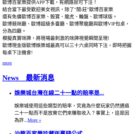
歐博百家樂提供APP下載，有網路就可下注！
結合當下最受歡迎美女視訊，除了"閒/莊"歐博百家樂
還有免傭歐博百家樂、骰寶、龍虎、輪盤、歐博球版。
歐博競咪廳、歐博超級多臺廳、歐博聚龍廳與歐博VIP包桌，
分為四廳。
模擬真實咪牌，將現場最刺激的咪牌視覺瞬間呈現!
歐博現金版歐博娛樂城最高可以三十六桌同時下注，即時把握
每桌下注機會!
more
News 最新消息
娛樂城台灣在線二十一點的賠率是...
娛樂城使用這些類型的賠率，究竟為什麼玩家仍然通過
二十一點而不是放棄它們來賺取收入？事實上，這是因
為許...
More »
沙龍百家樂珍藏版贏錢公式