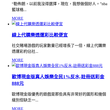
“勒佈朗，以前我沒得選擇，現在，我想做個好人。”nba
籃球格...
MORE
線上代購樂透運彩比較便宜
社交賭場游戲的玩家數量已經增長了一倍，線上代購樂
透運彩約佔社...
MORE
歐博現金版真人娛樂全民1%反水-註冊送彩金
888元
歐博現金版優秀的遊戲是那些具有非常好的圖形和幾個
級別但缺乏一...
MORE