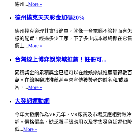
德州...
More »
德州撲克天天彩金加碼20%
德州撲克道理其實很簡單，就像一台電腦不管裡面有怎
樣的配置，經過多少工序，下了多少成本最終都在它售
價上...
More »
台灣線上博弈娛樂城推薦！註冊可...
累積獎金的累積獎金已經可以在線娛樂城推薦贏得數百
萬。在線娛樂城推薦甚至會宣傳獲獎者的姓名和/或照
片，...
More »
大發網運動網
今年大發網作為VR元年，VR廠商及市場反應相對較冷
靜。價格偏高、缺乏殺手級應用以及零售發貨延遲也降
低...
More »