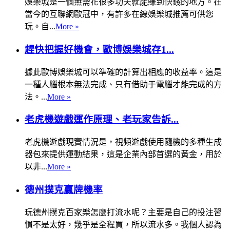
娛樂城是一個無需花很多功夫就能賺到快錢的地方。在
當今的互聯網歐冠中，有許多在線娛樂城推薦可供您
玩。自...
More »
趕快把握好機會，歐博娛樂城存1...
據此歐博娛樂城可以準確的計算出相應的收益率。這是
一種人腦根本無法完成、只有借助于電腦才能完成的方
法。...
More »
老虎機遊戲運作原理、老玩家告訴...
老虎機遊戲現實情況是，視頻遊戲使用隨機的多種生成
器包來提供運動結果，這是企業內部首選的黃金，用於
以非...
More »
德州撲克贏牌機率
玩德州撲克百家樂怎麼打流水呢？主要是自己的投注習
慣不是太好，幾乎是全程買，所以流水多。我個人認為