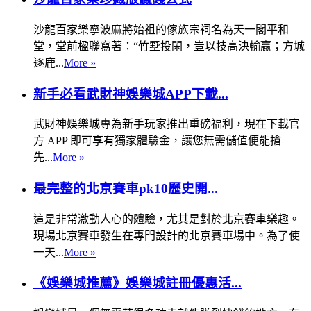
沙龍百家樂寧波麻將始祖的傢族宗祠名為天一閣平和
堂，堂前楹聯寫著：“竹墅投閑，豈以技高決輸贏；方城
逐鹿...
More »
新手必看武財神娛樂城APP下載...
武財神娛樂城專為新手玩家推出重磅福利，現在下載官
方 APP 即可享有獨家體驗金，讓您無需儲值便能搶
先...
More »
最完整的北京賽車pk10歷史開...
這是非常激動人心的體驗，尤其是對於北京賽車樂趣。
現場北京賽車發生在專門設計的北京賽車場中。為了使
一天...
More »
《娛樂城推薦》娛樂城註冊優惠活...