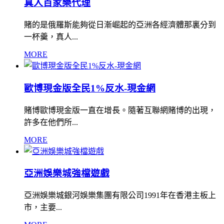
真人百家樂代理
賭的是俄羅斯能夠從日漸崛起的亞洲各經濟體那裏分到
一杯羹，真人...
MORE
歐博現金版全民1%反水-現金網
賭博歐博現金版一直在增長。隨著互聯網賭博的出現，
許多在他們所...
MORE
亞洲娛樂城強檔遊戲
亞洲娛樂城銀河娛樂集團有限公司1991年在香港主板上
市，主要...