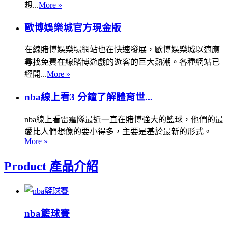
想...
More »
歐博娛樂城官方現金版
在線賭博娛樂場網站也在快速發展，歐博娛樂城以適應
尋找免費在線賭博遊戲的遊客的巨大熱潮。各種網站已
經開...
More »
nba線上看3 分鐘了解體育世...
nba線上看雷霆隊最近一直在賭博強大的籃球，他們的最
愛比人們想像的要小得多，主要是基於最新的形式。
More »
Product 產品介紹
nba籃球賽