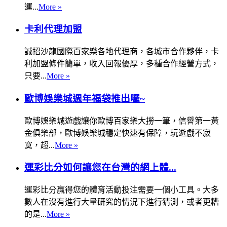
運...
More »
卡利代理加盟
誠招沙龍國際百家樂各地代理商，各城市合作夥伴，卡
利加盟條件簡單，收入回報優厚，多種合作經營方式，
只要...
More »
歐博娛樂城週年福袋推出囉~
歐博娛樂城遊戲讓你歐博百家樂大撈一筆，信譽第一黃
金俱樂部，歐博娛樂城穩定快速有保障，玩遊戲不寂
寞，超...
More »
運彩比分如何讓您在台灣的網上體...
運彩比分贏得您的體育活動投注需要一個小工具。大多
數人在沒有進行大量研究的情況下進行猜測，或者更糟
的是...
More »