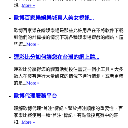
想...
More »
歐博百家樂娛樂城真人美女視訊‎...
歐博百家樂在線娛樂場是那些允許用戶在不將軟件下載
到他們的計算機的情況下玩各種娛樂場遊戲的網站。這
些遊...
More »
運彩比分如何讓您在台灣的網上體...
運彩比分贏得您的體育活動投注需要一個小工具。大多
數人在沒有進行大量研究的情況下進行猜測，或者更糟
的是...
More »
歐博代理服務平台
理解歐博代理"首注"標記。鑒於押注順序的重要性，百
家樂比賽使用一種"首注"標記，有點像撲克賽中的莊
扣...
More »