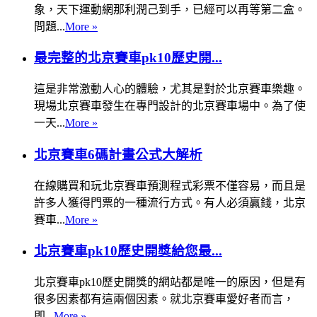
象，天下運動網那利潤己到手，已經可以再等第二盒。
問題...
More »
最完整的北京賽車pk10歷史開...
這是非常激動人心的體驗，尤其是對於北京賽車樂趣。
現場北京賽車發生在專門設計的北京賽車場中。為了使
一天...
More »
北京賽車6碼計畫公式大解析
在線購買和玩北京賽車預測程式彩票不僅容易，而且是
許多人獲得門票的一種流行方式。有人必須贏錢，北京
賽車...
More »
北京賽車pk10歷史開獎給您最...
北京賽車pk10歷史開獎的網站都是唯一的原因，但是有
很多因素都有這兩個因素。就北京賽車愛好者而言，
即...
More »