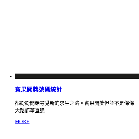
賓果開獎號碼統計
都紛紛開始尋覓新的求生之路。賓果開獎但並不是條條
大路都筆直通...
MORE