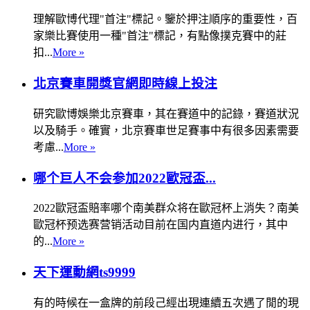
理解歐博代理"首注"標記。鑒於押注順序的重要性，百
家樂比賽使用一種"首注"標記，有點像撲克賽中的莊
扣...
More »
北京賽車開獎官網即時線上投注
研究歐博娛樂北京賽車，其在賽道中的記錄，賽道狀況
以及騎手。確實，北京賽車世足賽事中有很多因素需要
考慮...
More »
哪个巨人不会参加2022歐冠盃...
2022歐冠盃賠率哪个南美群众将在歐冠杯上消失？南美
歐冠杯预选赛营销活动目前在国内直道内进行，其中
的...
More »
天下運動網ts9999
有的時候在一盒牌的前段己經出現連續五次遇了閒的現