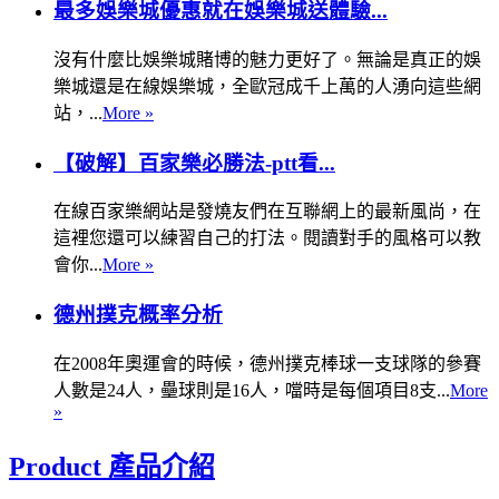
最多娛樂城優惠就在娛樂城送體驗...
沒有什麼比娛樂城賭博的魅力更好了。無論是真正的娛
樂城還是在線娛樂城，全歐冠成千上萬的人湧向這些網
站，...
More »
【破解】百家樂必勝法-ptt看...
在線百家樂網站是發燒友們在互聯網上的最新風尚，在
這裡您還可以練習自己的打法。閱讀對手的風格可以教
會你...
More »
德州撲克概率分析
在2008年奧運會的時候，德州撲克棒球一支球隊的參賽
人數是24人，壘球則是16人，噹時是每個項目8支...
More
»
Product 產品介紹