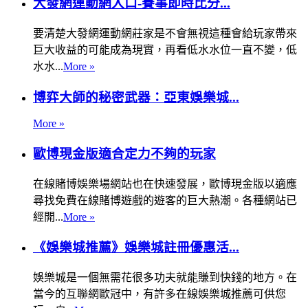
大發網運動網入口-賽事即時比分...
要清楚大發網運動網莊家是不會無視這種會給玩家帶來
巨大收益的可能成為現實，再看低水水位一直不變，低
水水...
More »
博弈大師的秘密武器：亞東娛樂城...
More »
歐博現金版適合定力不夠的玩家
在線賭博娛樂場網站也在快速發展，歐博現金版以適應
尋找免費在線賭博遊戲的遊客的巨大熱潮。各種網站已
經開...
More »
《娛樂城推薦》娛樂城註冊優惠活...
娛樂城是一個無需花很多功夫就能賺到快錢的地方。在
當今的互聯網歐冠中，有許多在線娛樂城推薦可供您