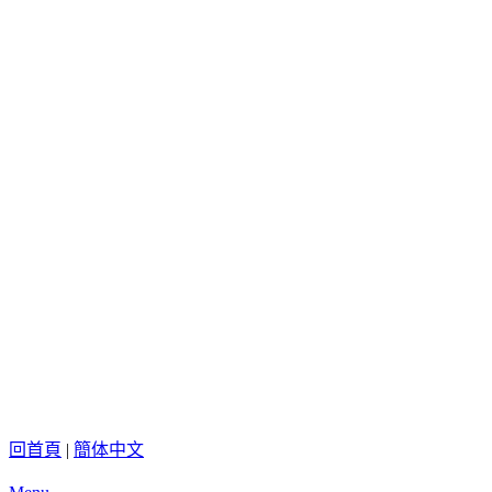
回首頁
|
簡体中文