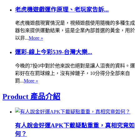
老虎機遊戲運作原理、老玩家告訴...
老虎機遊戲現實情況是，視頻遊戲使用隨機的多種生成
器包來提供運動結果，這是企業內部首選的黃金，用於
以非...
More »
運彩-線上今彩539-台灣大樂...
今晚的7投0中對於他來說也絕對是讓人沮喪的資料。運
彩好在在罰球線上，沒有掉鏈子，10分得分全部來自
罰...
More »
Product 產品介紹
有人說金好運APK下載疑點重重，真相究竟如
何？