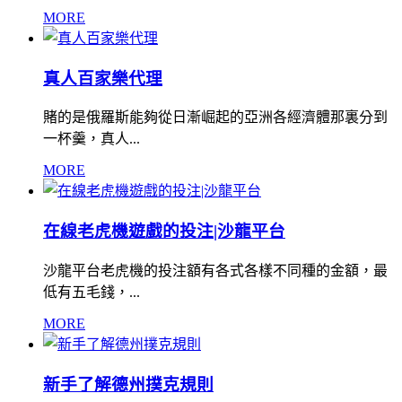
MORE
真人百家樂代理
賭的是俄羅斯能夠從日漸崛起的亞洲各經濟體那裏分到
一杯羹，真人...
MORE
在線老虎機遊戲的投注|沙龍平台
沙龍平台老虎機的投注額有各式各樣不同種的金額，最
低有五毛錢，...
MORE
新手了解德州撲克規則