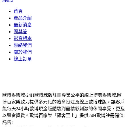
Menu
首頁
產品介紹
最新消息
問與答
影音相本
聯絡我們
關於我們
線上訂單
歐博娛樂城-24H歐博球版註冊專業公平的線上博奕娛樂城,歐
博百家樂致力提供多元化的體育投注及線上歐博球版，讓客戶
能每天24小時歐博現金版體驗到最精彩刺激的休閒享受，更及
以豐富獎賞。歐博百家樂「顧客至上」提供24H歐博註冊儲值
託售!