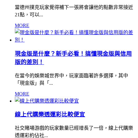
當德州撲克玩家覺得補下一張將會讓他的點數非常接近
21點，可以...
MORE
現金版是什麼？新手必看！搞懂現金版與信用
版的差別！
在當今的娛樂城世界中，玩家面臨著許多選擇，其中
「現金版」與「...
MORE
線上代購樂透運彩比較便宜
社交賭場游戲的玩家數量已經增長了一倍，線上代購樂
透運彩約佔社...