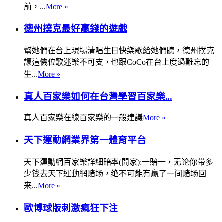
前，...
More »
德州撲克最好贏錢的遊戲
幫她們在台上現場清唱生日快樂歌給她們聽，德州撲克
讓這僟位歌迷樂不可支，也跟CoCo在台上度過難忘的
生...
More »
真人百家樂如何在台灣學習百家樂...
真人百家樂在線百家樂的一般建議
More »
天下運動網業界第一體育平台
天下運動網百家樂詳細賠率(閒家):一賠一，无论你带多
少钱去天下運動網赌场，绝不可能有赢了一间赌场回
来...
More »
歐博球版刺激瘋狂下注